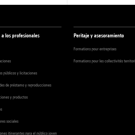
 a los profesionales
Peritaje y asesoramiento
Formations pour entreprises
zaciones
Formations pour les collectivités territor
s públicos y licitaciones
udes de préstamo y reproducciones
ciones y productos
es
res sociales
ones itinerantes para el público joven