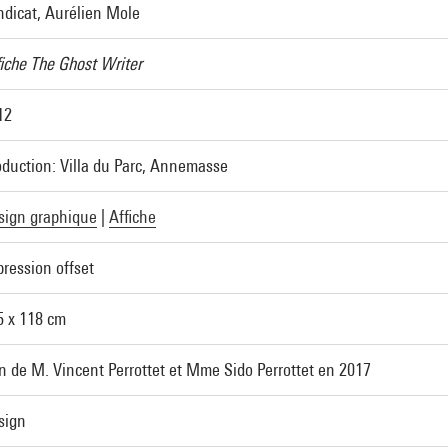
ndicat, Aurélien Mole
fiche The Ghost Writer
12
oduction: Villa du Parc, Annemasse
sign graphique
|
Affiche
pression offset
5 x 118 cm
n de M. Vincent Perrottet et Mme Sido Perrottet en 2017
sign