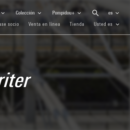
Colección
Pompidou+
es
(current)
(current)
(current)
se socio
Venta en línea
Tienda
Usted es
iter