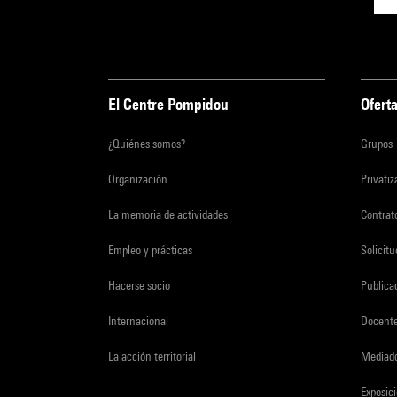
El Centre Pompidou
Oferta
¿Quiénes somos?
Grupos
Organización
Privati
La memoria de actividades
Contrato
Empleo y prácticas
Solicit
Hacerse socio
Publica
Internacional
Docent
La acción territorial
Mediado
Exposici