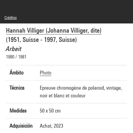
Créditos
© droits réservés
Hannah Villiger (Johanna Villiger, dite)
Créditos fotográficos : Centre Pompidou, MNAM-CCI/Audrey Laurans/Dist.
GrandPalaisRmn
(1951, Suisse - 1997, Suisse)
Referencia de la imagen : 4Y09482
Difusión de la imagen :
Arbeit
GrandPalaisRmnPhoto
1980 / 1981
Ámbito
Photo
Técnica
Epreuve chromogène de polaroid, vintage,
noir et blanc et couleur
Medidas
50 x 50 cm
Adquisición
Achat, 2023