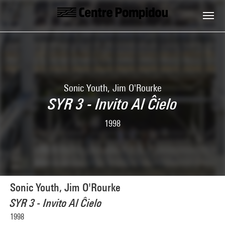
Skip to main content
Centre Pompidou
Sonic Youth, Jim O'Rourke
SYR 3 - Invito Al Ĉielo
1998
Sonic Youth, Jim O'Rourke
SYR 3 - Invito Al Ĉielo
1998