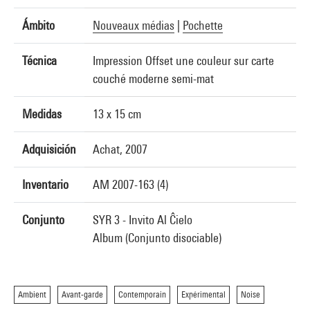
Ámbito
Nouveaux médias
|
Pochette
Técnica
Impression Offset une couleur sur carte
couché moderne semi-mat
Medidas
13 x 15 cm
Adquisición
Achat, 2007
Inventario
AM 2007-163 (4)
Conjunto
SYR 3 - Invito Al Ĉielo
Album (Conjunto disociable)
Ambient
Avant-garde
Contemporain
Expérimental
Noise