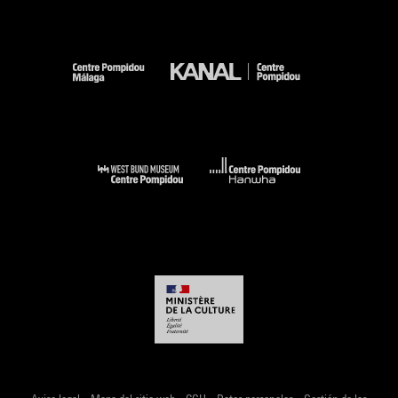
-
-
-
-