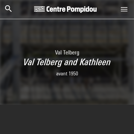
Skip to main content
Centre Pompidou
Val Telberg
Val Telberg and Kathleen
avant 1950