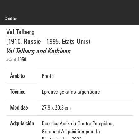
Créditos
© droits réservés
Val Telberg
Créditos fotográficos : Centre Pompidou, MNAM-CCI/Hélène Mauri/Dist.
GrandPalaisRmn
(1910, Russie - 1995, États-Unis)
Referencia de la imagen : 4Y07398
Difusión de la imagen :
Val Telberg and Kathleen
GrandPalaisRmnPhoto
avant 1950
Ámbito
Photo
Técnica
Epreuve gélatino-argentique
Medidas
27,9 x 20,3 cm
Adquisición
Don des Amis du Centre Pompidou,
Groupe d'Acquisition pour la