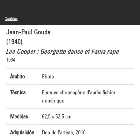
Créditos
© Jean-Paul Goude
Jean-Paul Goude
Créditos fotográficos : Centre Pompidou, MNAM-CCI/Philippe Migeat/Dist.
GrandPalaisRmn
(1940)
Referencia de la imagen : 4N45327
Difusión de la imagen :
Lee Cooper : Georgette danse et Fania rape
GrandPalaisRmnPhoto
1984
Ámbito
Photo
Técnica
Epreuve chromogène d'après fichier
numérique
Medidas
62,5 x 52,5 cm
Adquisición
Don de l'artiste, 2016