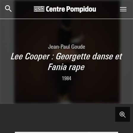
Skip to main content
Centre Pompidou
Jean-Paul Goude
Lee Cooper : Georgette danse et
Fania rape
1984