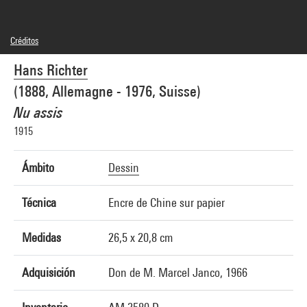
Créditos
© Art acQuest
Hans Richter
Créditos fotográficos : Centre Pompidou, MNAM-CCI/Jean-Claude Planchet/Dist.
GrandPalaisRmn
(1888, Allemagne - 1976, Suisse)
Referencia de la imagen : 4F51537 [2004 CX 0727]
Nu assis
1915
Ámbito
Dessin
Técnica
Encre de Chine sur papier
Medidas
26,5 x 20,8 cm
Adquisición
Don de M. Marcel Janco, 1966