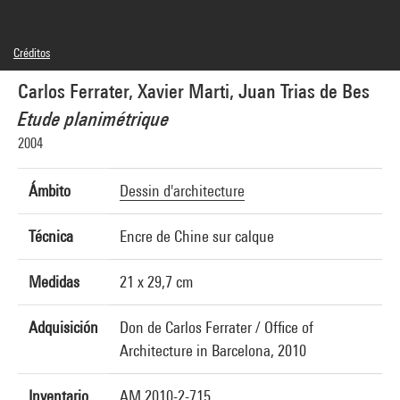
Créditos
© Carlos Ferrater, © Xavier Marti, © Juan Trias de Bes
Carlos Ferrater, Xavier Marti, Juan Trias de Bes
Créditos fotográficos : Centre Pompidou, MNAM-CCI/Hervé Véronèse/Dist.
GrandPalaisRmn
Etude planimétrique
Referencia de la imagen : 4N23761
Difusión de la imagen :
2004
GrandPalaisRmnPhoto
Ámbito
Dessin d'architecture
Técnica
Encre de Chine sur calque
Medidas
21 x 29,7 cm
Adquisición
Don de Carlos Ferrater / Office of
Architecture in Barcelona, 2010
Inventario
AM 2010-2-715