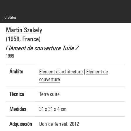
Créditos
© Adagp, Paris
Martin Szekely
Créditos fotográficos : Georges Meguerditchian - Centre Pompidou, MNAM-CCI
Referencia de la imagen : 4N42533
(1956, France)
Elément de couverture Tuile Z
1999
Ámbito
Elément d'architecture
|
Elément de
couverture
Técnica
Terre cuite
Medidas
31 x 31 x 4 cm
Adquisición
Don de Terreal, 2012