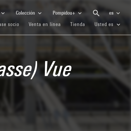
Colección
Pompidou+
es
(current)
(current)
(current)
se socio
Venta en línea
Tienda
Usted es
asse) Vue