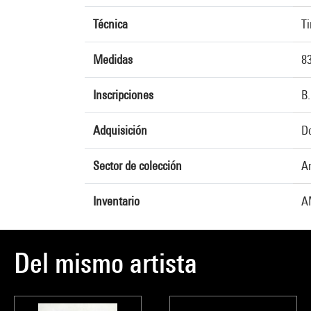
Técnica
Ti
Medidas
83
Inscripciones
B.
Adquisición
Do
Sector de colección
Ar
Inventario
A
Del mismo artista