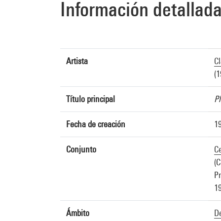
Información detallad
Artista
C
(1
Título principal
Pl
Fecha de creación
1
Conjunto
Ce
(C
Pr
19
Ámbito
De