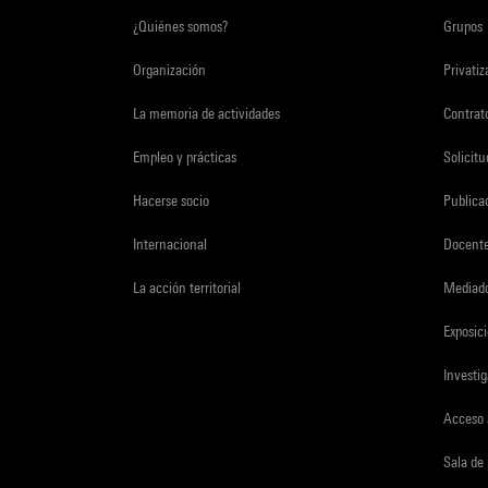
¿Quiénes somos?
Grupos
Organización
Privati
La memoria de actividades
Contrato
Empleo y prácticas
Solicit
Hacerse socio
Publica
Internacional
Docent
La acción territorial
Mediado
Exposici
Investi
Acceso 
Sala de