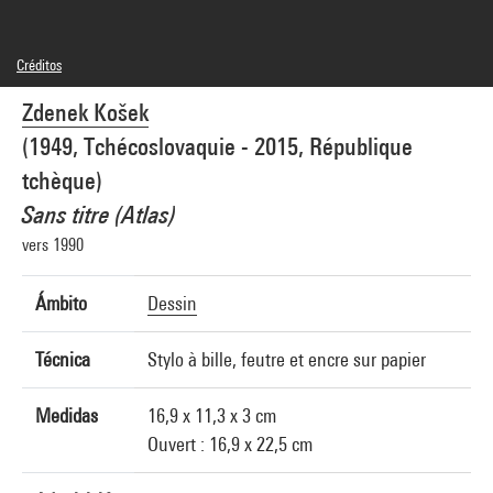
Créditos
© Estate Zdenek Košek
Zdenek Košek
Créditos fotográficos : Centre Pompidou, MNAM-CCI/Joseph Banderet/Dist.
GrandPalaisRmn
(1949, Tchécoslovaquie - 2015, République
Referencia de la imagen : 4N38783
Difusión de la imagen :
tchèque)
GrandPalaisRmnPhoto
Sans titre (Atlas)
vers 1990
Ámbito
Dessin
Técnica
Stylo à bille, feutre et encre sur papier
Medidas
16,9 x 11,3 x 3 cm
Ouvert : 16,9 x 22,5 cm