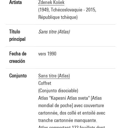
Artista
Zdenek Košek
(1949, Tchécoslovaquie - 2015,
République tchèque)
Título
Sans titre (Atlas)
principal
Fecha de
vers 1990
creación
Conjunto
Sans titre (Atlas)
Coffret
(Conjunto disociable)
Atlas "Kapesní Atlas sveta" [Atlas
mondial de poche] avec couverture
cartonnée, dos collé et entoilé avec
tranche cartonnée manquante.
Atlas comportant 122 feuillets dont