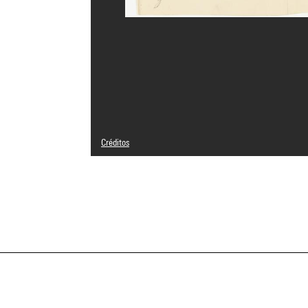
Créditos
Leyenda : Verso de la feuille pliée en 3
© Adagp, Paris
Créditos fotográficos : Centre Pompidou, MNAM-CCI/Bertr
Referencia de la imagen : 4N81570
Difusión de la imagen :
GrandPalaisRmnPhoto