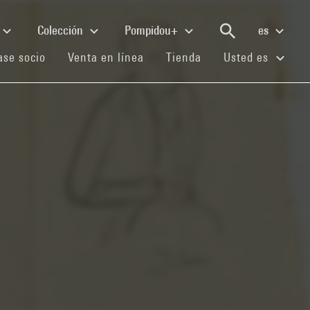
Colección
Pompidou+
es
(current)
(current)
(current)
se socio
Venta en línea
Tienda
Usted es