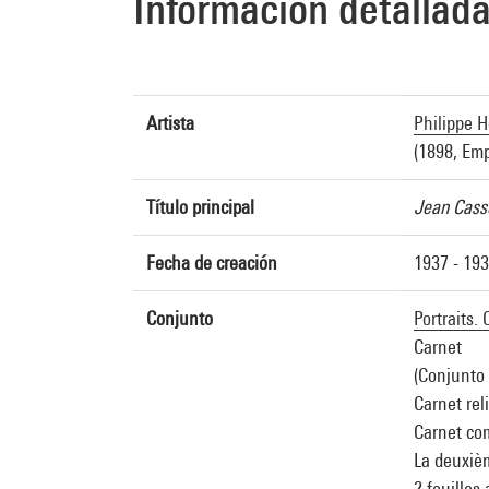
Información detallad
Artista
Philippe 
(1898, Emp
Título principal
Jean Cass
Fecha de creación
1937 - 19
Conjunto
Portraits.
Carnet
(Conjunto 
Carnet rel
Carnet com
La deuxièm
2 feuilles