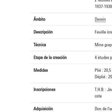
1937-1938
Ámbito
Dessin
Descripción
Feuille ins
Técnica
Mine graph
Etapa de la creación
4 études p
Medidas
Plié : 20,5
Déplié : 2
Inscripciones
T.H.B. : 
cote
Adquisición
Don de l'a