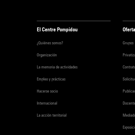
El Centre Pompidou
Oferta
¿Quiénes somos?
Grupos
Organización
Privati
La memoria de actividades
Contrato
Empleo y prácticas
Solicit
Hacerse socio
Publica
Internacional
Docent
La acción territorial
Mediado
Exposici