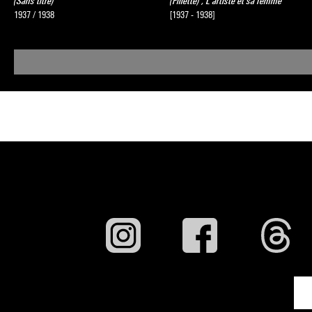
(Sans titre)
(Fillette) ; L'artiste et sa femme
1937 / 1938
[1937 - 1938]