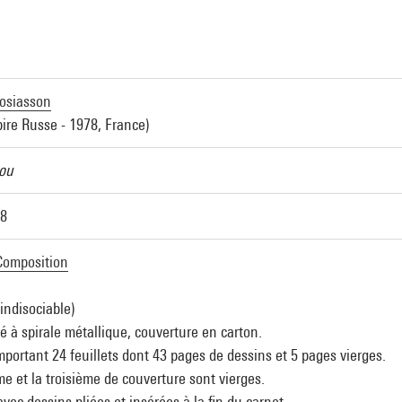
a
Hosiasson
ire Russe - 1978, France)
ou
38
 Composition
indisociable)
ié à spirale métallique, couverture en carton.
portant 24 feuillets dont 43 pages de dessins et 5 pages vierges.
e et la troisième de couverture sont vierges.
 avec dessins pliées et insérées à la fin du carnet.