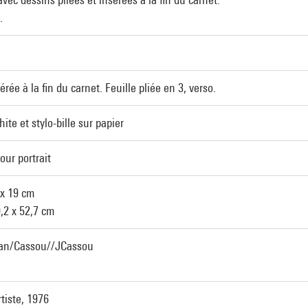
.
érée à la fin du carnet. Feuille pliée en 3, verso.
ite et stylo-bille sur papier
our portrait
 x 19 cm
0,2 x 52,7 cm
Jean/Cassou//JCassou
rtiste, 1976