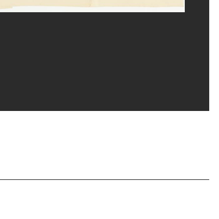
and Prévost/Dist. GrandPalaisRmn