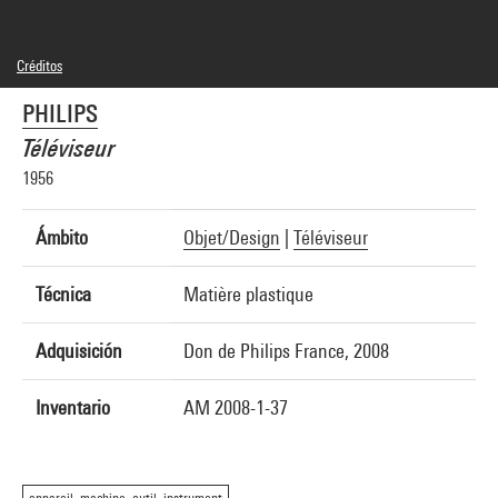
Créditos
© PHILIPS
PHILIPS
Créditos fotográficos : Centre Pompidou, MNAM-CCI/Georges Meguerditchian/Dist.
GrandPalaisRmn
Téléviseur
Referencia de la imagen : 4N40318
Difusión de la imagen :
1956
GrandPalaisRmnPhoto
Ámbito
Objet/Design
|
Téléviseur
Técnica
Matière plastique
Adquisición
Don de Philips France, 2008
Inventario
AM 2008-1-37