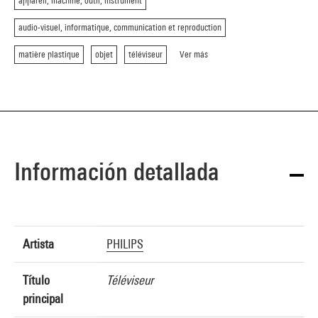
appareil, machine, outil, instrument
audio-visuel, informatique, communication et reproduction
matière plastique
objet
téléviseur
Ver más
Información detallada
Artista
PHILIPS
Título
Téléviseur
principal