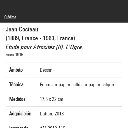
Créditos
© Adagp / Comité Cocteau, Paris
Jean Cocteau
Créditos fotográficos : Centre Pompidou, MNAM-CCI/Audrey Laurans/Dist.
GrandPalaisRmn
(1889, France - 1963, France)
Referencia de la imagen : 4N91319
Difusión de la imagen :
Etude pour Atrocités (II). L'Ogre.
GrandPalaisRmnPhoto
mars 1915
Ámbito
Dessin
Técnica
Encre sur papier collé sur papier calque
Medidas
17,5 x 22 cm
Adquisición
Dation, 2018