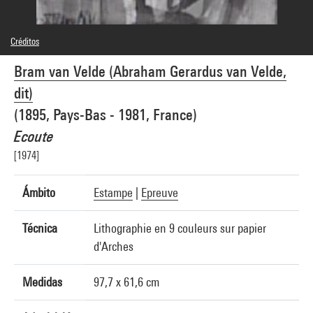
Créditos
© Adagp, Paris
Bram van Velde (Abraham Gerardus van Velde,
Créditos fotográficos : Centre Pompidou, MNAM-CCI/Jacqueline Hyde/Dist.
GrandPalaisRmn
dit)
Referencia de la imagen : 1A05635 [1976 X 1832]
Difusión de la imagen :
(1895, Pays-Bas - 1981, France)
GrandPalaisRmnPhoto
Ecoute
[1974]
Ámbito
Estampe
|
Epreuve
Técnica
Lithographie en 9 couleurs sur papier
d'Arches
Medidas
97,7 x 61,6 cm