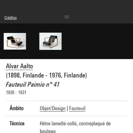
1/2
Créditos
© Alvar Aalto Foundation
Créditos fotográficos : Centre Pompidou, MNAM-CCI/Bertrand Prévost/Dist.
GrandPalaisRmn
Referencia de la imagen : 4N43419
Difusión de la imagen :
GrandPalaisRmnPhoto
Alvar Aalto
(1898, Finlande - 1976, Finlande)
Fauteuil Paimio n° 41
1930 - 1931
Ámbito
Objet/Design
|
Fauteuil
Técnica
Hêtre lamellé-collé, contreplaqué de
bouleau