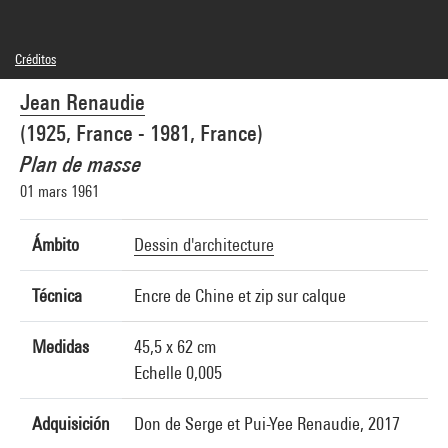
Créditos
© Jean Renaudie
Jean Renaudie
Créditos fotográficos : Centre Pompidou, MNAM-CCI/Audrey Laurans/Dist.
GrandPalaisRmn
(1925, France - 1981, France)
Referencia de la imagen : 4N28713
Difusión de la imagen :
Plan de masse
GrandPalaisRmnPhoto
01 mars 1961
Ámbito
Dessin d'architecture
Técnica
Encre de Chine et zip sur calque
Medidas
45,5 x 62 cm
Echelle 0,005
Adquisición
Don de Serge et Pui-Yee Renaudie, 2017