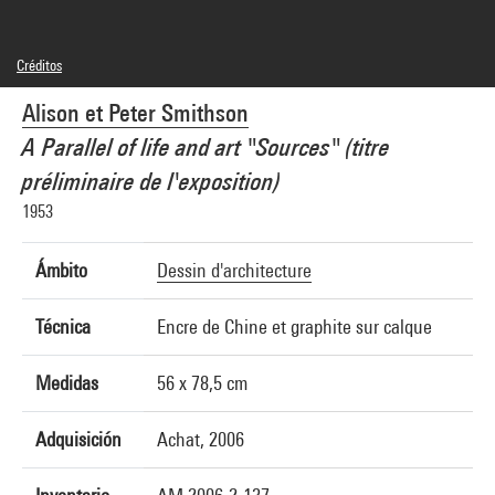
Créditos
© Smithson Family Collection
Alison et Peter Smithson
Créditos fotográficos : Centre Pompidou, MNAM-CCI/Georges Meguerditchian/Dist.
GrandPalaisRmn
A Parallel of life and art "Sources" (titre
Referencia de la imagen : 4N21637
Difusión de la imagen :
préliminaire de l'exposition)
GrandPalaisRmnPhoto
1953
Ámbito
Dessin d'architecture
Técnica
Encre de Chine et graphite sur calque
Medidas
56 x 78,5 cm
Adquisición
Achat, 2006