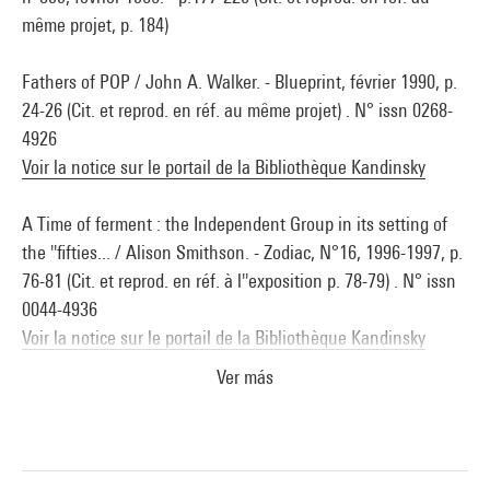
même projet, p. 184)
Fathers of POP / John A. Walker. - Blueprint, février 1990, p.
24-26 (Cit. et reprod. en réf. au même projet) . N° issn 0268-
4926
Voir la notice sur le portail de la Bibliothèque Kandinsky
A Time of ferment : the Independent Group in its setting of
the ''fifties... / Alison Smithson. - Zodiac, N°16, 1996-1997, p.
76-81 (Cit. et reprod. en réf. à l''exposition p. 78-79) . N° issn
0044-4936
Voir la notice sur le portail de la Bibliothèque Kandinsky
Ver más
Modernism without rhetoric : essays on the work of Alison
and Peter Smithson / ed. by Helena Webster. - London :
Academy, 1977. - 224 p. (Reprod. p. 21) . N° issn 1-85490-495-
7