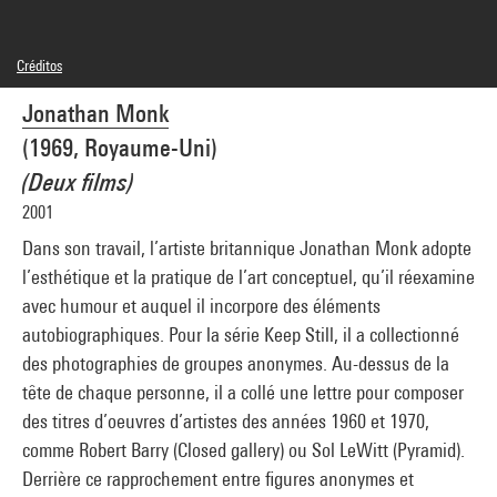
Créditos
© Jonathan Monk
Jonathan Monk
Créditos fotográficos : Centre Pompidou, MNAM-CCI/Audrey Laurans/Dist.
GrandPalaisRmn
(1969, Royaume-Uni)
Referencia de la imagen : 4N85539
Difusión de la imagen :
(Deux films)
GrandPalaisRmnPhoto
2001
Dans son travail, l’artiste britannique Jonathan Monk adopte
l’esthétique et la pratique de l’art conceptuel, qu’il réexamine
avec humour et auquel il incorpore des éléments
autobiographiques. Pour la série Keep Still, il a collectionné
des photographies de groupes anonymes. Au-dessus de la
tête de chaque personne, il a collé une lettre pour composer
des titres d’oeuvres d’artistes des années 1960 et 1970,
comme Robert Barry (Closed gallery) ou Sol LeWitt (Pyramid).
Derrière ce rapprochement entre figures anonymes et