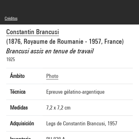
Créditos
© Succession Brancusi - All rights reserved (Adagp)
Constantin Brancusi
Créditos fotográficos : Centre Pompidou, MNAM-CCI/Georges Meguerditchian/Dist.
GrandPalaisRmn
(1876, Royaume de Roumanie - 1957, France)
Referencia de la imagen : 4N77241
Difusión de la imagen :
Brancusi assis en tenue de travail
GrandPalaisRmnPhoto
1925
Ámbito
Photo
Técnica
Epreuve gélatino-argentique
Medidas
7,2 x 7,2 cm
Adquisición
Legs de Constantin Brancusi, 1957