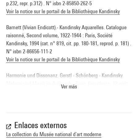
p.232, repr. p.312) . N° isbn 2-85850-262-5
Voir la notice sur le portail de la Bibliothèque Kandinsky
Barnett (Vivian Endicott).- Kandinsky Aquarelles. Catalogue
raisonné, Second volume, 1922-1944 : Paris, Société
Kandinsky, 1994 (cat. n° 819, cit. pp. 180-181, reprod. p. 181) .
N° isbn 2-86656-111-2
Voir la notice sur le portail de la Bibliothèque Kandinsky
Harmonie und Dissonanz. Gerstl - Schönberg - Kandinsky.
Malerei und Musik im Aufbruch : Zoug, Kunsthaus, 12 août-
Ver más
17 décembre 2006.- Ostfildern, Hatje Cantz Verlag, 2006 (Cit.
p. 305-306, reprod. p. 201) . N° isbn 978-3-7757-1821-9
Voir la notice sur le portail de la Bibliothèque Kandinsky
Enlaces externos
La collection du Musée national d’art moderne