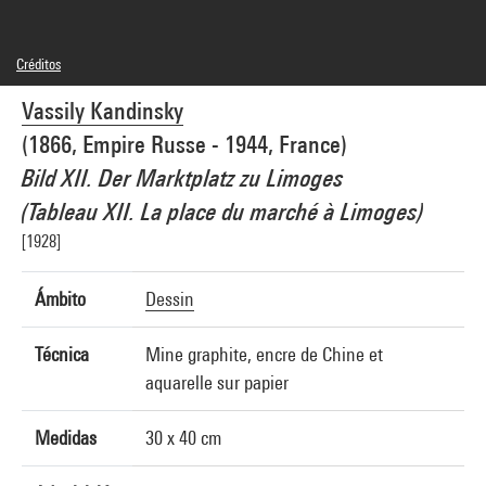
Créditos
Domaine public
Vassily Kandinsky
Créditos fotográficos : Centre Pompidou, MNAM-CCI/Georges Meguerditchian/Dist.
GrandPalaisRmn
(1866, Empire Russe - 1944, France)
Referencia de la imagen : 4N11000
Difusión de la imagen :
Bild XII. Der Marktplatz zu Limoges
GrandPalaisRmnPhoto
(Tableau XII. La place du marché à Limoges)
[1928]
Ámbito
Dessin
Técnica
Mine graphite, encre de Chine et
aquarelle sur papier
Medidas
30 x 40 cm