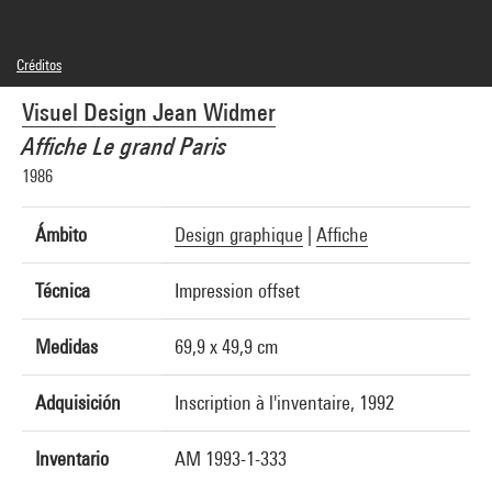
Créditos
© Adagp, Paris
Visuel Design Jean Widmer
Créditos fotográficos : Centre Pompidou, MNAM-CCI/Georges Meguerditchian/Dist.
GrandPalaisRmn
Affiche Le grand Paris
Referencia de la imagen : 4R02174 [1992 CX 6189]
1986
Ámbito
Design graphique
|
Affiche
Técnica
Impression offset
Medidas
69,9 x 49,9 cm
Adquisición
Inscription à l'inventaire, 1992
Inventario
AM 1993-1-333