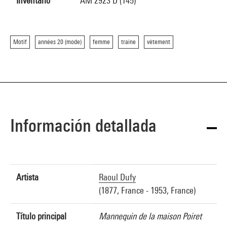
Inventario
AM 2923 D (145)
Motif
années 20 (mode)
femme
traîne
vêtement
Información detallada
Artista
Raoul Dufy
(1877, France - 1953, France)
Título principal
Mannequin de la maison Poiret