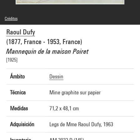
Créditos
Leyenda : Récolement, image du Musée des Tissus - Chambre de commerce et
Raoul Dufy
d'industrie de Lyon
Domaine public
(1877, France - 1953, France)
Créditos fotográficos : Musée des Tissus - Chambre de commerce et d'industrie de
Lyon
Mannequin de la maison Poiret
Referencia de la imagen : 5A04096
[1925]
Difusión de la imagen :
GrandPalaisRmnPhoto
Ámbito
Dessin
Técnica
Mine graphite sur papier
Medidas
71,2 x 48,1 cm
Adquisición
Legs de Mme Raoul Dufy, 1963