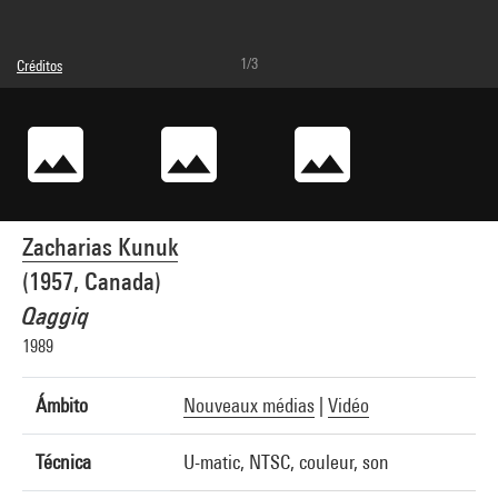
1/3
Créditos
© droits réservés
Créditos fotográficos : Service de la documentation photographique du MNAM -
Centre Pompidou, MNAM-CCI
Referencia de la imagen : 2A41487 [1994 CX 1256]
Zacharias Kunuk
(1957, Canada)
Qaggiq
1989
Ámbito
Nouveaux médias
|
Vidéo
Técnica
U-matic, NTSC, couleur, son