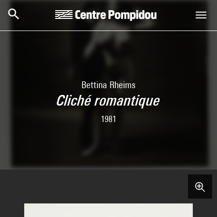
Skip to main content
Centre Pompidou
Bettina Rheims
Cliché romantique
1981