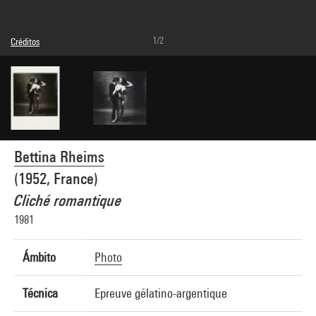
1/2
Créditos
© Bettina Rheims
Créditos fotográficos : Centre Pompidou, MNAM-CCI/Joseph Banderet/Dist.
GrandPalaisRmn
Referencia de la imagen : 4Y12674
Difusión de la imagen :
GrandPalaisRmnPhoto
Bettina Rheims
(1952, France)
Cliché romantique
1981
Ámbito
Photo
Técnica
Epreuve gélatino-argentique