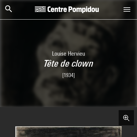
Skip to main content
Centre Pompidou
Louise Hervieu
Tête de clown
[1934]