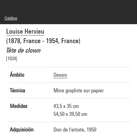
Créditos
Domaine public
Louise Hervieu
Créditos fotográficos : Centre Pompidou, MNAM-CCI/Jean-Claude Planchet/Dist.
GrandPalaisRmn
(1878, France - 1954, France)
Referencia de la imagen : 4F51458 [2004 CX 0632]
Tête de clown
[1934]
Ámbito
Dessin
Técnica
Mine graphite sur papier
Medidas
43,5 x 35 cm
54,50 x 39,50 cm
Adquisición
Don de l'artiste, 1950