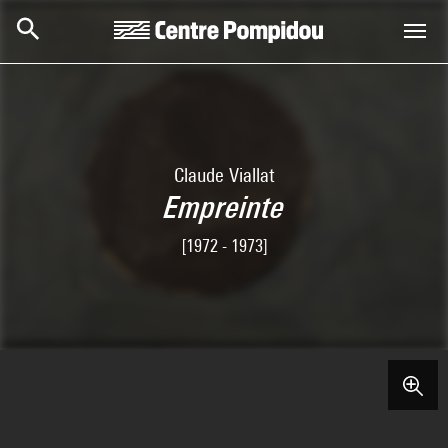
Skip to main content
Centre Pompidou
Claude Viallat
Empreinte
[1972 - 1973]