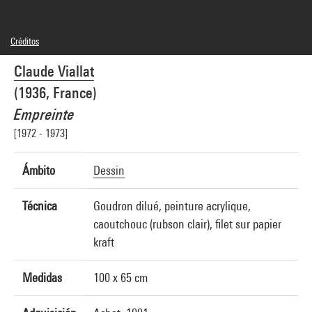
Créditos
© Adagp, Paris
Claude Viallat
Créditos fotográficos : Centre Pompidou, MNAM-CCI/Philippe Migeat/Dist.
GrandPalaisRmn
(1936, France)
Referencia de la imagen : 4R11502 [1991 CX 0396]
Difusión de la imagen :
Empreinte
GrandPalaisRmnPhoto
[1972 - 1973]
Ámbito
Dessin
Técnica
Goudron dilué, peinture acrylique,
caoutchouc (rubson clair), filet sur papier
kraft
Medidas
100 x 65 cm