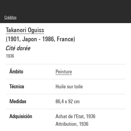
Créditos
© Adagp, Paris
Takanori Oguiss
Créditos fotográficos : Centre Pompidou, MNAM-CCI/Philippe Migeat/Dist.
GrandPalaisRmn
(1901, Japon - 1986, France)
Referencia de la imagen : 4F17306 [1988 CX 0256]
Difusión de la imagen :
Cité dorée
GrandPalaisRmnPhoto
1936
Ámbito
Peinture
Técnica
Huile sur toile
Medidas
86,4 x 92 cm
Adquisición
Achat de l'Etat, 1936
Attribution, 1936