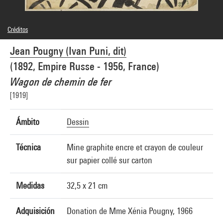
Créditos
© Adagp, Paris
Jean Pougny (Ivan Puni, dit)
Créditos fotográficos : Centre Pompidou, MNAM-CCI/Bertrand Prévost/Dist.
GrandPalaisRmn
(1892, Empire Russe - 1956, France)
Referencia de la imagen : 4R00891 [1994 CX 0630]
Difusión de la imagen :
Wagon de chemin de fer
GrandPalaisRmnPhoto
[1919]
Ámbito
Dessin
Técnica
Mine graphite encre et crayon de couleur
sur papier collé sur carton
Medidas
32,5 x 21 cm
Adquisición
Donation de Mme Xénia Pougny, 1966