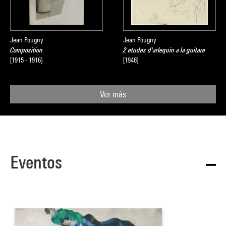
Jean Pougny
Jean Pougny
Composition
2 etudes d'arlequin a la guitare
[1915 - 1916]
[1948]
Ver más
Eventos