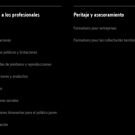
 a los profesionales
Peritaje y asesoramiento
Formations pour entreprises
zaciones
Formations pour les collectivités territor
s públicos y licitaciones
udes de préstamo y reproducciones
ciones y productos
es
res sociales
ones itinerantes para el público joven
gación