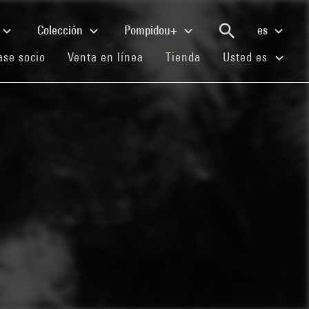
Colección
Pompidou+
es
(current)
(current)
(current)
se socio
Venta en línea
Tienda
Usted es