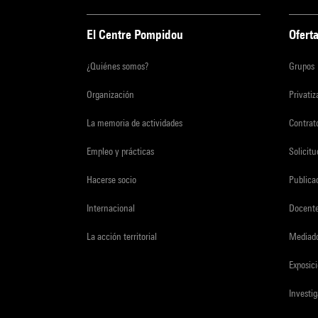
El Centre Pompidou
Oferta
¿Quiénes somos?
Grupos
Organización
Privati
La memoria de actividades
Contrato
Empleo y prácticas
Solicit
Hacerse socio
Publica
Internacional
Docent
La acción territorial
Mediado
Exposici
Investi