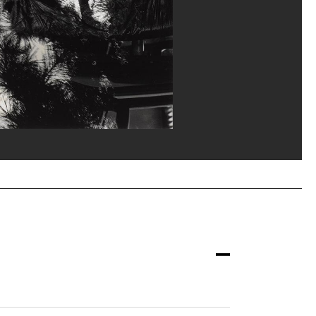
and Prévost/Dist. GrandPalaisRmn