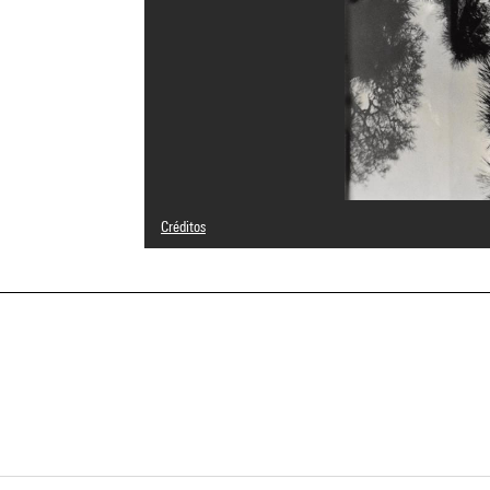
Créditos
© Denis Roche
Créditos fotográficos : Centre Pompidou, MNAM-CCI/Bertr
Referencia de la imagen : 4N09226
Difusión de la imagen :
GrandPalaisRmnPhoto
a