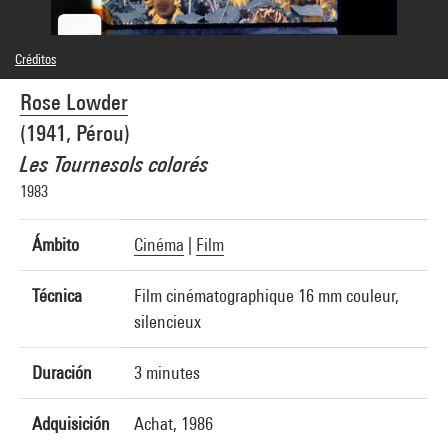
Créditos
© Rose Lowder
Rose Lowder
Créditos fotográficos : Centre Pompidou, MNAM-CCI/Service de la documentation
photographique du MNAM/Dist. GrandPalaisRmn
(1941, Pérou)
Referencia de la imagen : 4N08139
Difusión de la imagen :
Les Tournesols colorés
GrandPalaisRmnPhoto
1983
Ámbito
Cinéma
|
Film
Técnica
Film cinématographique 16 mm couleur,
silencieux
Duración
3 minutes
Adquisición
Achat, 1986