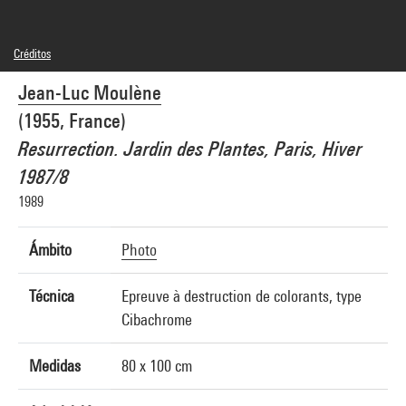
Créditos
© Adagp, Paris
Jean-Luc Moulène
Créditos fotográficos : Centre Pompidou, MNAM-CCI/Georges Meguerditchian/Dist.
GrandPalaisRmn
(1955, France)
Referencia de la imagen : 4N78482
Difusión de la imagen :
Resurrection. Jardin des Plantes, Paris, Hiver
GrandPalaisRmnPhoto
1987/8
1989
Ámbito
Photo
Técnica
Epreuve à destruction de colorants, type
Cibachrome
Medidas
80 x 100 cm