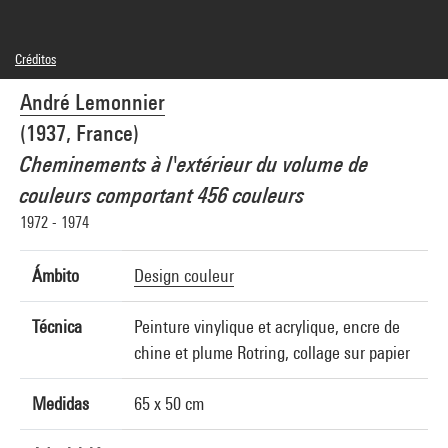
Créditos
© Adagp, Paris
André Lemonnier
Créditos fotográficos : Centre Pompidou, MNAM-CCI/Bertrand Prévost/Dist.
GrandPalaisRmn
(1937, France)
Referencia de la imagen : 4N45068
Difusión de la imagen :
Cheminements à l'extérieur du volume de
GrandPalaisRmnPhoto
couleurs comportant 456 couleurs
1972 - 1974
Ámbito
Design couleur
Técnica
Peinture vinylique et acrylique, encre de
chine et plume Rotring, collage sur papier
Medidas
65 x 50 cm