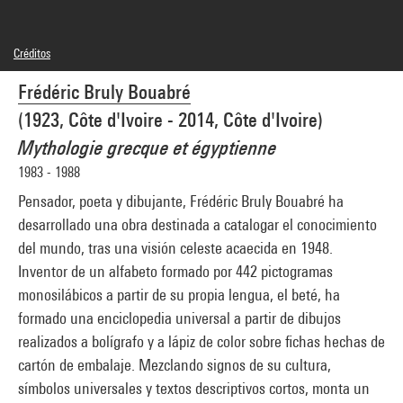
Créditos
© droits réservés
Frédéric Bruly Bouabré
Créditos fotográficos : Centre Pompidou, MNAM-CCI/Georges Meguerditchian/Dist.
GrandPalaisRmn
(1923, Côte d'Ivoire - 2014, Côte d'Ivoire)
Referencia de la imagen : 4N66887
Mythologie grecque et égyptienne
1983 - 1988
Pensador, poeta y dibujante, Frédéric Bruly Bouabré ha
desarrollado una obra destinada a catalogar el conocimiento
del mundo, tras una visión celeste acaecida en 1948.
Inventor de un alfabeto formado por 442 pictogramas
monosilábicos a partir de su propia lengua, el beté, ha
formado una enciclopedia universal a partir de dibujos
realizados a bolígrafo y a lápiz de color sobre fichas hechas de
cartón de embalaje. Mezclando signos de su cultura,
símbolos universales y textos descriptivos cortos, monta un