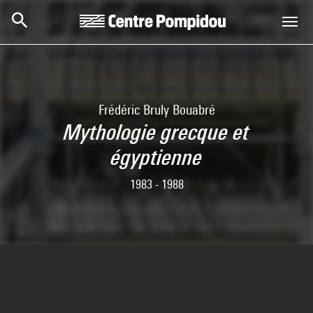
Skip to main content
Centre Pompidou
Frédéric Bruly Bouabré
Mythologie grecque et
égyptienne
1983 - 1988