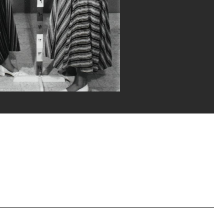
guerditchian et Ph. Migeat/Dist. GrandPalaisRmn