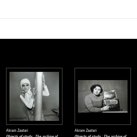
Akram Zaatari
Akram Zaatari
Objects of study : The archive of
Objects of study : The archive of