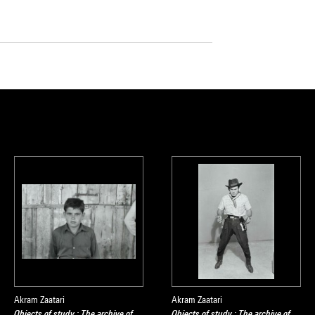
Akram Zaatari
Akram Zaatari
Objects of study : The archive of
Objects of study : The archive of