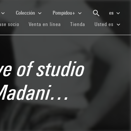
Colección
Pompidou+
es
(current)
(current)
(current)
se socio
Venta en línea
Tienda
Usted es
ve of studio
 Madani…