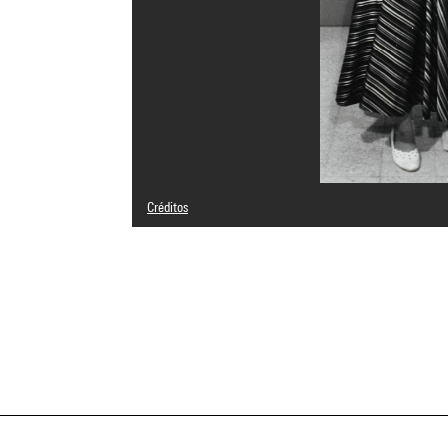
Créditos
© Akram Zaatari
Créditos fotográficos : Centre Pompidou, MNAM-CCI/G. Me
Referencia de la imagen : 4N08932
Difusión de la imagen :
GrandPalaisRmnPhoto