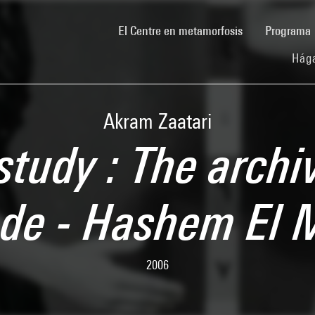
(current)
El Centre en metamorfosis
Programa
Hága
Akram Zaatari
study : The archi
ade - Hashem El
2006