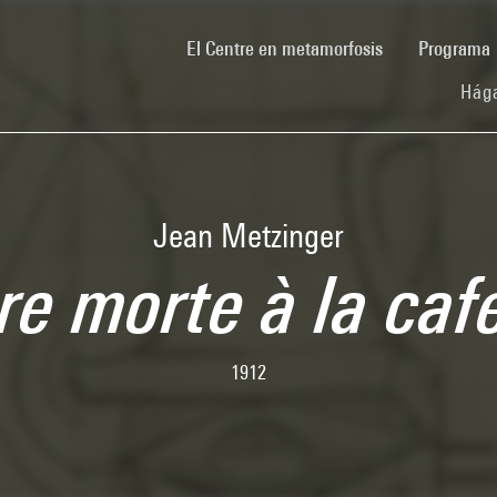
(current)
El Centre en metamorfosis
Programa
Hága
Jean Metzinger
e morte à la caf
1912