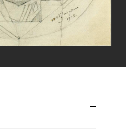
ice de la documentation photographique du MNAM/Dist. GrandPalaisRmn