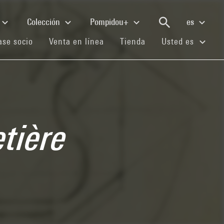
Colección
Pompidou+
es
(current)
(current)
(current)
se socio
Venta en línea
Tienda
Usted es
etière