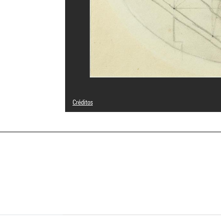
Créditos
© Adagp, Paris
Créditos fotográficos : Centre Pompidou, MNAM-CCI/Serv
Referencia de la imagen : 4N09699
Difusión de la imagen :
GrandPalaisRmnPhoto
a