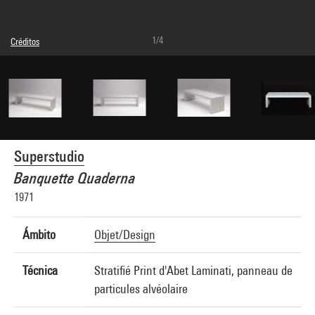
1/4
Créditos
© Superstudio
Créditos fotográficos : Centre Pompidou, MNAM-CCI/Georges Meguerditchian/Dist.
GrandPalaisRmn
Referencia de la imagen : 4N43885
Difusión de la imagen :
GrandPalaisRmnPhoto
Superstudio
Banquette Quaderna
1971
Ámbito
Objet/Design
Técnica
Stratifié Print d'Abet Laminati, panneau de
particules alvéolaire