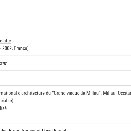
a
elatte
- 2002, France)
rant
national d'architecture du "Grand viaduc de Millau", Millau, Occita
ciable)
lisé
der, Bruno Gerbier et David Pradel