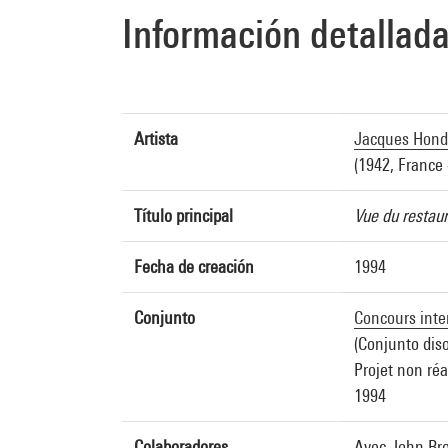
Información detallad
Artista
Jacques Hond
(1942, France 
Título principal
Vue du restau
Fecha de creación
1994
Conjunto
Concours inter
(Conjunto diso
Projet non réa
1994
Colaboradores
Avec John Bro