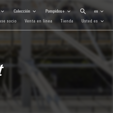
Colección
Pompidou+
es
(current)
(current)
(current)
se socio
Venta en línea
Tienda
Usted es
t