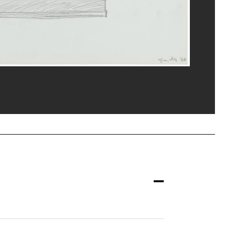
ges Meguerditchian/Dist. GrandPalaisRmn