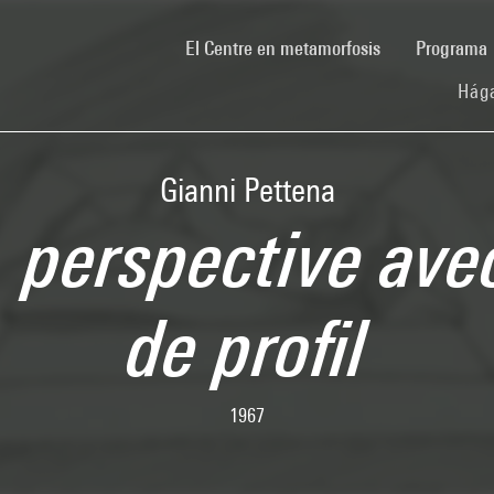
(current)
El Centre en metamorfosis
Programa
Hága
Gianni Pettena
 perspective av
de profil
1967