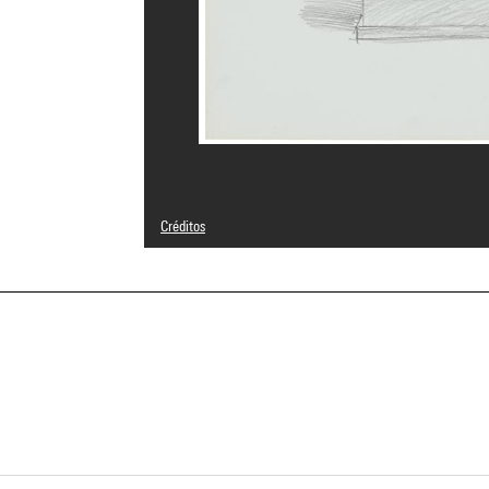
Créditos
© Gianni Pettena
Créditos fotográficos : Centre Pompidou, MNAM-CCI/Geor
Referencia de la imagen : 4N41851
Difusión de la imagen :
GrandPalaisRmnPhoto
a