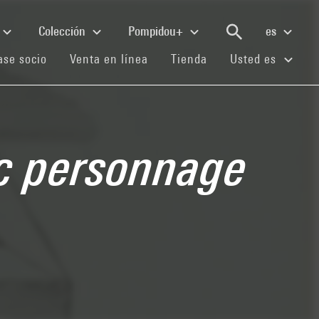
Colección
Pompidou+
es
(current)
(current)
(current)
se socio
Venta en línea
Tienda
Usted es
ec personnage