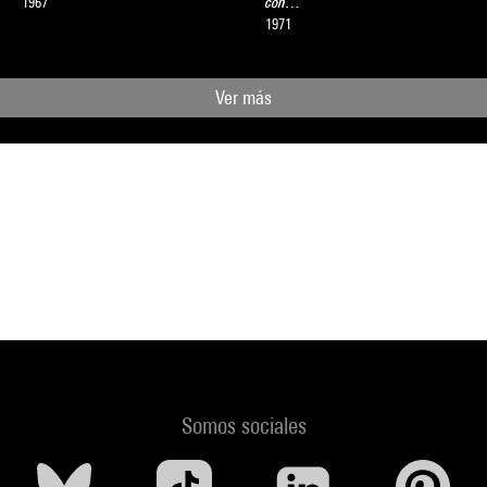
1967
con…
1971
Ver más
Somos sociales