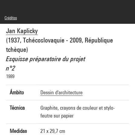
Créditos
© Future Systems/Jan Kaplicky
Jan Kaplicky
Créditos fotográficos : Centre Pompidou, MNAM-CCI/Philippe Migeat/Dist.
GrandPalaisRmn
(1937, Tchécoslovaquie - 2009, République
Referencia de la imagen : 4N26451
Difusión de la imagen :
tchèque)
GrandPalaisRmnPhoto
Esquisse préparatoire du projet
n°2
1989
Ámbito
Dessin d'architecture
Técnica
Graphite, crayons de couleur et stylo-
feutre sur papier
Medidas
21 x 29,7 cm