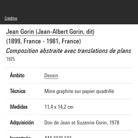
Créditos
© droits réservés
Jean Gorin (Jean-Albert Gorin, dit)
Créditos fotográficos : Centre Pompidou, MNAM-CCI/Philippe Migeat/Dist.
GrandPalaisRmn
(1899, France - 1981, France)
Referencia de la imagen : 4N62891
Difusión de la imagen :
Composition abstraite avec translations de plans
GrandPalaisRmnPhoto
1925
Ámbito
Dessin
Técnica
Mine graphite sur papier quadrillé
Medidas
11,4 x 14,2 cm
Adquisición
Don de Jean et Suzanne Gorin, 1978