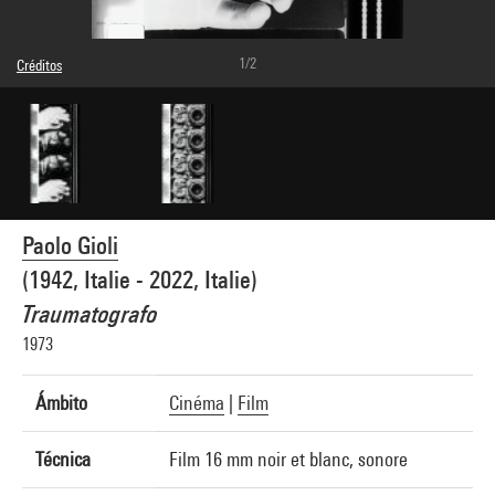
1/2
Créditos
Leyenda : Photogrammes
© Paolo Gioli
Créditos fotográficos : Centre Pompidou, MNAM-CCI/Service de la documentation
photographique du MNAM/Dist. GrandPalaisRmn
Referencia de la imagen : 4N11988
Difusión de la imagen :
GrandPalaisRmnPhoto
Paolo Gioli
(1942, Italie - 2022, Italie)
Traumatografo
1973
Ámbito
Cinéma
|
Film
Técnica
Film 16 mm noir et blanc, sonore