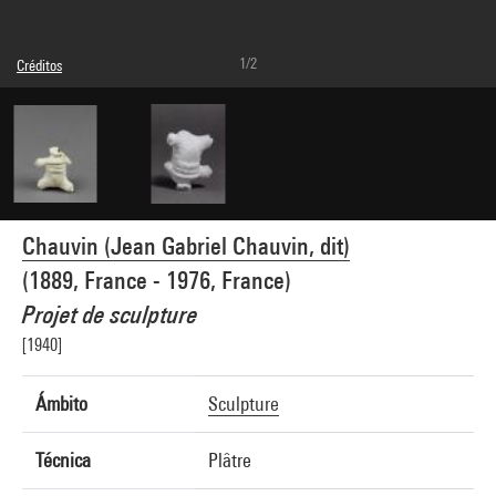
1/2
Créditos
© Chauvin
Créditos fotográficos : Centre Pompidou, MNAM-CCI/Bertrand Prévost/Dist.
GrandPalaisRmn
Referencia de la imagen : 4N57762
Difusión de la imagen :
GrandPalaisRmnPhoto
Chauvin (Jean Gabriel Chauvin, dit)
(1889, France - 1976, France)
Projet de sculpture
[1940]
Ámbito
Sculpture
Técnica
Plâtre