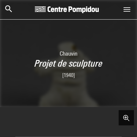
Skip to main content
Centre Pompidou
Chauvin
Projet de sculpture
[1940]