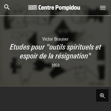
Skip to main content
Centre Pompidou
Victor Brauner
Etudes pour "outils spirituels et
espoir de la résignation"
1959