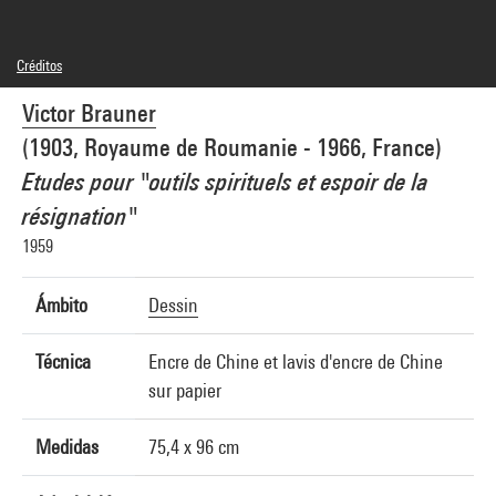
Créditos
© Adagp, Paris
Victor Brauner
Créditos fotográficos : Centre Pompidou, MNAM-CCI/Bertrand Prévost/Dist.
GrandPalaisRmn
(1903, Royaume de Roumanie - 1966, France)
Referencia de la imagen : 4N52342
Difusión de la imagen :
Etudes pour "outils spirituels et espoir de la
GrandPalaisRmnPhoto
résignation"
1959
Ámbito
Dessin
Técnica
Encre de Chine et lavis d'encre de Chine
sur papier
Medidas
75,4 x 96 cm