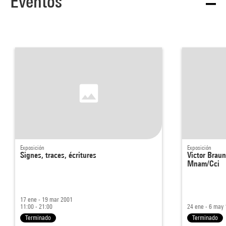
Eventos
Exposición
Exposición
Signes, traces, écritures
Victor Braun
Mnam/Cci
17 ene - 19 mar 2001
11:00 - 21:00
24 ene - 6 may
Terminado
Terminado