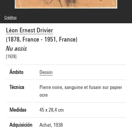
Créditos
Domaine public
Léon Ernest Drivier
Créditos fotográficos : Centre Pompidou, MNAM-CCI/Georges Meguerditchian/Dist.
GrandPalaisRmn
(1878, France - 1951, France)
Referencia de la imagen : 4N68193
Difusión de la imagen :
Nu assis
GrandPalaisRmnPhoto
[1928]
Ámbito
Dessin
Técnica
Pierre noire, sanguine et fusain sur papier
ocre
Medidas
45 x 28,4 cm
Adquisición
Achat, 1938