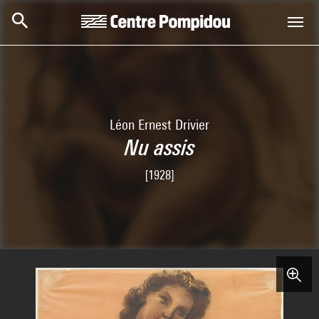
Skip to main content
Centre Pompidou
Léon Ernest Drivier
Nu assis
[1928]