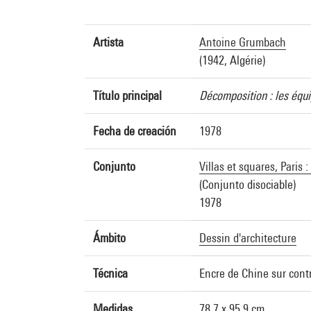
Artista
Antoine Grumbach
(1942, Algérie)
Título principal
Décomposition : les équ
Fecha de creación
1978
Conjunto
Villas et squares, Paris
(Conjunto disociable)
1978
Ámbito
Dessin d'architecture
Técnica
Encre de Chine sur cont
Medidas
78,7 x 95,9 cm