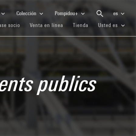
Colección
Pompidou+
es
(current)
(current)
(current)
se socio
Venta en línea
Tienda
Usted es
ents publics