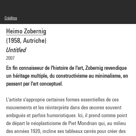
Créditos
© Adagp, Paris
Heimo Zobernig
Créditos fotográficos : Centre Pompidou, MNAM-CCI/Georges Meguerditchian/Dist.
GrandPalaisRmn
(1958, Autriche)
Referencia de la imagen : 4N78193
Untitled
2007
En fin connaisseur de l'histoire de l'art, Zobernig revendique
un héritage multiple, du constructivisme au minimalisme, en
passant par l'art conceptuel.
L'artiste s'approprie certaines formes essentielles de ces
mouvements et les réinterprète dans des œuvres souvent
ambiguës et parfois humoristiques. Ici, il prend comme point
de départ le néoplasticisme de Piet Mondrian qui, au milieu
des années 1920, incline ses tableaux carrés pour créer des