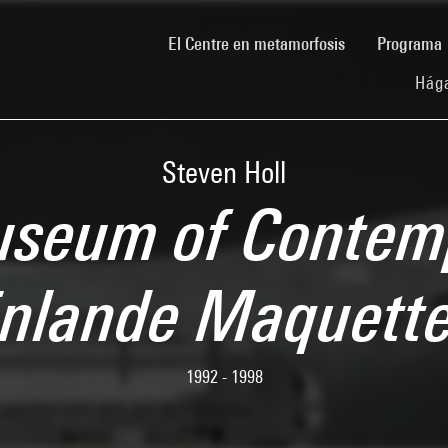
(current)
El Centre en metamorfosis
Programa
Hága
Steven Holl
seum of Contemp
Finlande Maquet
1992 - 1998