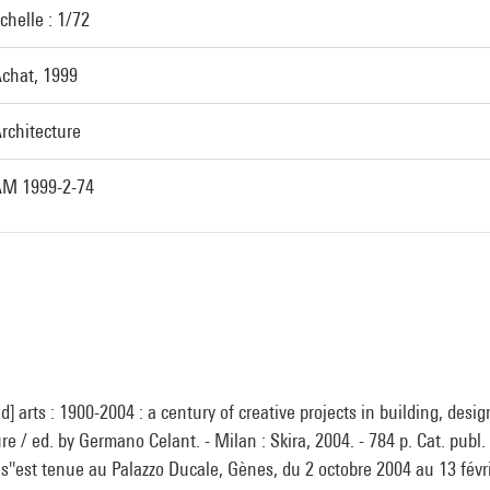
chelle : 1/72
chat, 1999
rchitecture
M 1999-2-74
d] arts : 1900-2004 : a century of creative projects in building, desi
re / ed. by Germano Celant. - Milan : Skira, 2004. - 784 p. Cat. publ. 
i s''est tenue au Palazzo Ducale, Gènes, du 2 octobre 2004 au 13 févri