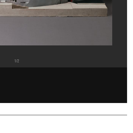
1/2
ppe Migeat/Dist. GrandPalaisRmn