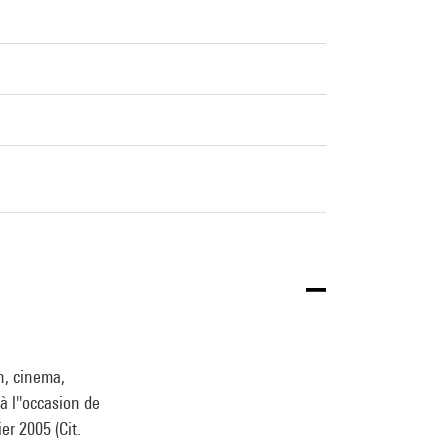
gn, cinema,
à l''occasion de
er 2005 (Cit.