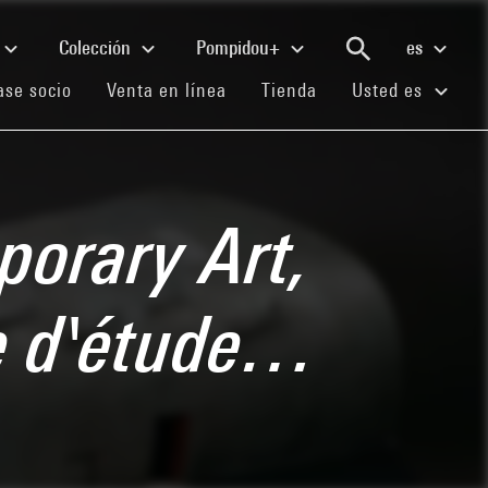
Colección
Pompidou+
es
(current)
(current)
(current)
se socio
Venta en línea
Tienda
Usted es
orary Art,
te d'étude…