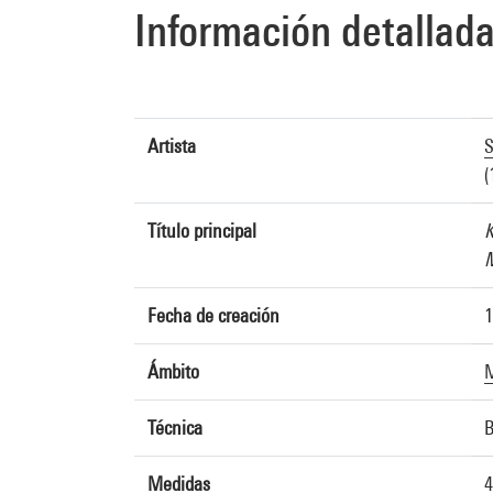
Información detallad
Artista
S
(
Título principal
K
M
Fecha de creación
1
Ámbito
M
Técnica
B
Medidas
4