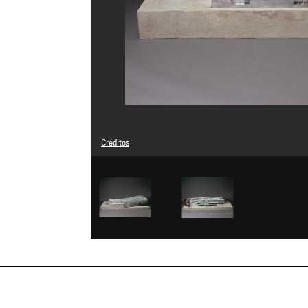
Créditos
© droits réservés
Créditos fotográficos : Centre Pompidou, MNAM-CCI/Phili
Referencia de la imagen : 4R15944 [1998 CX 3375]