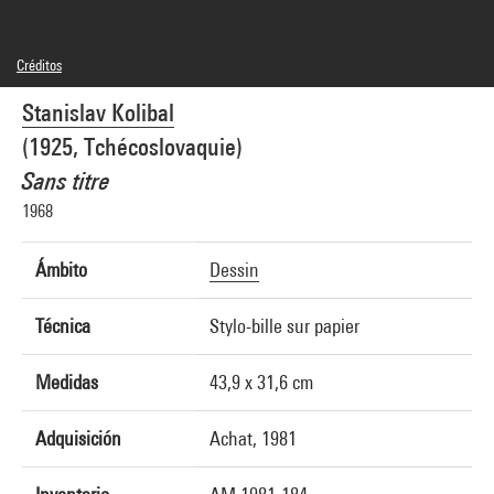
Créditos
© Stanislav Kolibal
Stanislav Kolibal
Créditos fotográficos : Centre Pompidou, MNAM-CCI/Georges Meguerditchian/Dist.
GrandPalaisRmn
(1925, Tchécoslovaquie)
Referencia de la imagen : 4N60650
Difusión de la imagen :
Sans titre
GrandPalaisRmnPhoto
1968
Ámbito
Dessin
Técnica
Stylo-bille sur papier
Medidas
43,9 x 31,6 cm
Adquisición
Achat, 1981