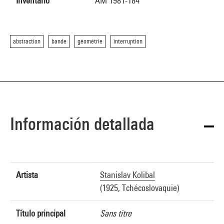
Inventario
AM 1981-184
abstraction
bande
géométrie
interruption
Información detallada
Artista
Stanislav Kolibal
(1925, Tchécoslovaquie)
Título principal
Sans titre