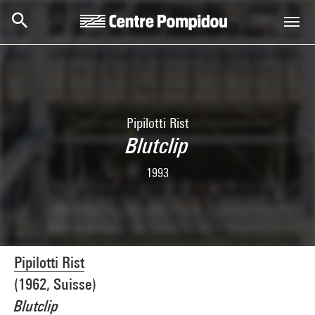
Skip to main content
Centre Pompidou
Pipilotti Rist
Blutclip
1993
Pipilotti Rist
(1962, Suisse)
Blutclip