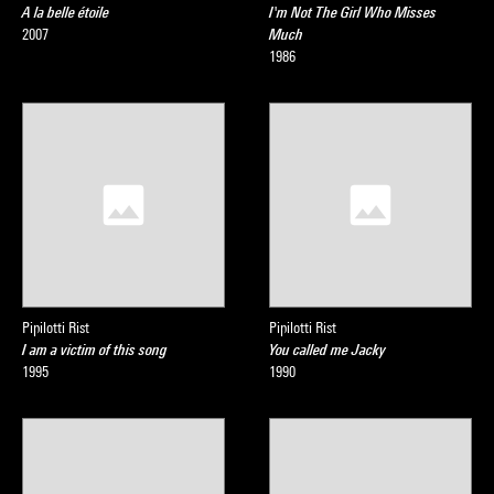
A la belle étoile
I'm Not The Girl Who Misses
2007
Much
1986
Pipilotti Rist
Pipilotti Rist
I am a victim of this song
You called me Jacky
1995
1990