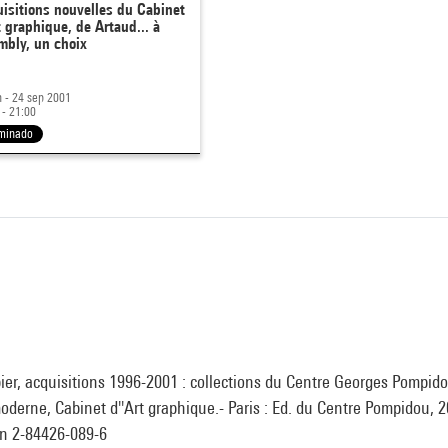
isitions nouvelles du Cabinet
t graphique, de Artaud... à
bly, un choix
n - 24 sep 2001
 - 21:00
minado
ier, acquisitions 1996-2001 : collections du Centre Georges Pompi
moderne, Cabinet d''Art graphique.- Paris : Ed. du Centre Pompidou, 2
isbn 2-84426-089-6