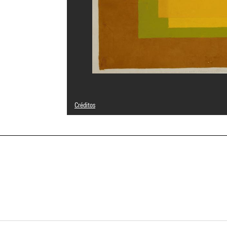
Créditos
© The Josef and Anni Albers Foundation / Adagp, Paris
Créditos fotográficos : Centre Pompidou, MNAM-CCI/Geor
Referencia de la imagen : 4F50466 [2000 CX 0315]
Difusión de la imagen :
GrandPalaisRmnPhoto
a