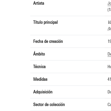
Artista
Jo
(1
Título principal
Va
(V
Fecha de creación
1
Ámbito
D
Técnica
Hu
Medidas
41
Adquisición
D
Sector de colección
Ca