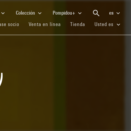
Colección
Pompidou+
es
(current)
(current)
(current)
se socio
Venta en línea
Tienda
Usted es
)