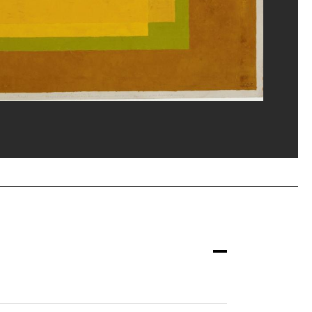
ges Meguerditchian/Dist. GrandPalaisRmn