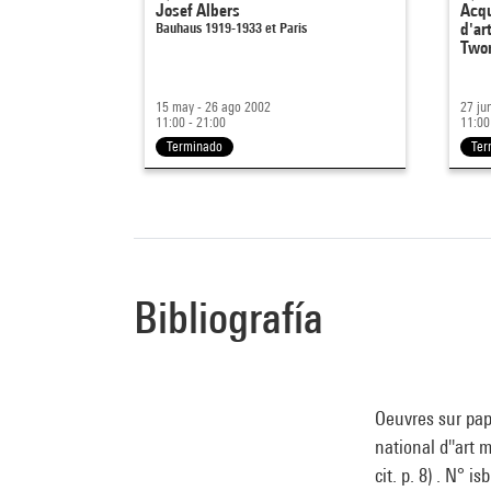
Josef Albers
Acqu
Bauhaus 1919-1933 et Paris
d'ar
Twom
15 may - 26 ago 2002
27 ju
11:00 - 21:00
11:00
Terminado
Ter
Bibliografía
Oeuvres sur pap
national d''art 
cit. p. 8) . N° 